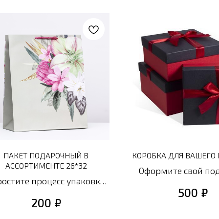
ПАКЕТ ПОДАРОЧНЫЙ В
КОРОБКА ДЛЯ ВАШЕГО
АССОРТИМЕНТЕ 26*32
Оформите свой под
ростите процесс упаковки
красивую подар
₽
500
подарков с нашими
коробку!
₽
200
одарочными пакетами в
Большой ассортим