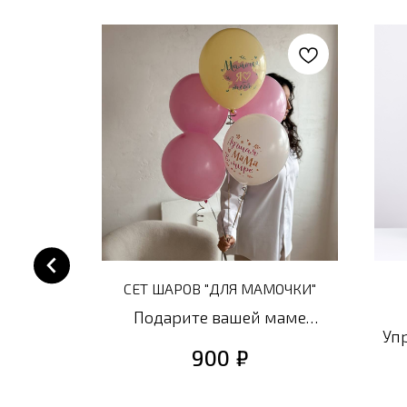
ГР
СЕТ ШАРОВ "ДЛЯ МАМОЧКИ"
Подарите вашей маме
Уп
незабываемые эмоции и
₽
900
радость с этим великолепным
п
сетом фольгированных