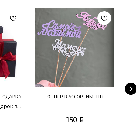
 ПОДАРКА
ТОППЕР В АССОРТИМЕНТЕ
СВ
арок в
По
очную
с 
₽
150
ент на
ко