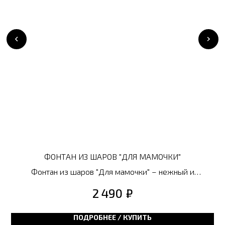
ФОНТАН ИЗ ШАРОВ "ДЛЯ МАМОЧКИ"
Фонтан из шаров "Для мамочки" – нежный и
трогательный подарок, чтобы выразить всю свою
₽
2 490
любовь и благодарность. Идеальный способ
порадовать самого дорогого человека.
ПОДРОБНЕЕ / КУПИТЬ