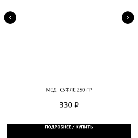
МЕД- СУФЛЕ 250 ГР
₽
330
р
лю
ПОДРОБНЕЕ / КУПИТЬ