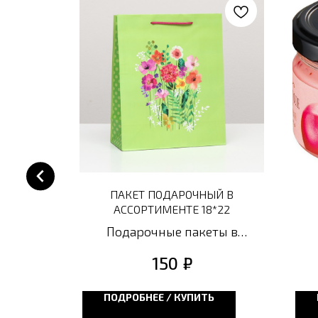
МОЧКИ"
ПАКЕТ ПОДАРОЧНЫЙ В
АССОРТИМЕНТЕ 18*22
маме
Подарочные пакеты в
ции и
ассортименте: большой
колепным
₽
150
выбор размеров, цветов и
анных
дизайнов для любого
сть он
Ь
ПОДРОБНЕЕ / КУПИТЬ
подарка. Сделайте свой
вашей