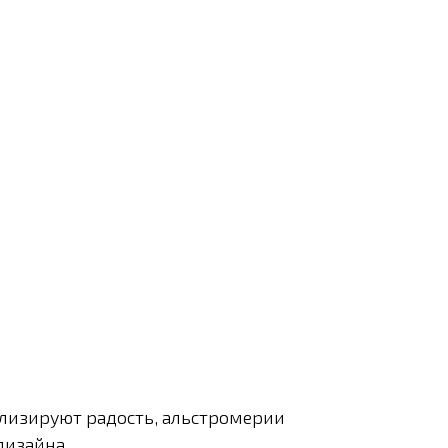
олизируют радость, альстромерии
дизайна.