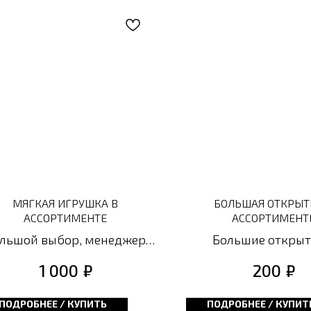
МЯГКАЯ ИГРУШКА В
БОЛЬШАЯ ОТКРЫТ
АССОРТИМЕНТЕ
АССОРТИМЕНТ
льшой выбор, менеджер
Большие открыт
скинет варианты
ассортименте – пре
₽
₽
1 000
200
способ выразить сво
и пожелания в осо
ПОДРОБНЕЕ / КУПИТЬ
ПОДРОБНЕЕ / КУПИТ