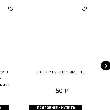
КА В
ТОППЕР В АССОРТИМЕНТЕ
Е
ки в
₽
150
красный
рад
и чувства
бенный
г
Ь
ПОДРОБНЕЕ / КУПИТЬ