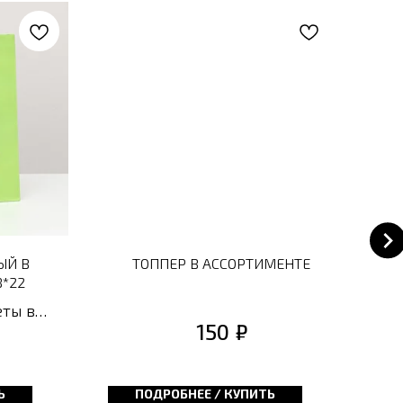
ЫЙ В
ТОППЕР В АССОРТИМЕНТЕ
8*22
З
ты в
п
₽
150
льшой
ветов и
по
бого
б
Ь
ПОДРОБНЕЕ / КУПИТЬ