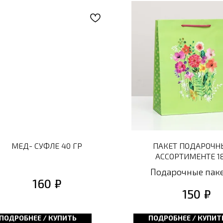
МЕД- СУФЛЕ 40 ГР
ПАКЕТ ПОДАРОЧН
АССОРТИМЕНТЕ 1
Подарочные паке
₽
160
ассортименте: бо
₽
150
выбор размеров, ц
дизайнов для лю
ПОДРОБНЕЕ / КУПИТЬ
ПОДРОБНЕЕ / КУПИТ