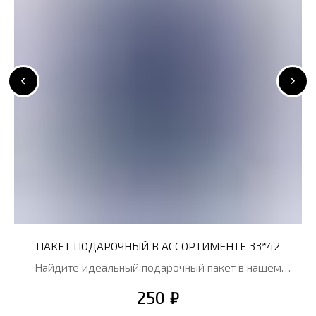
ПАКЕТ ПОДАРОЧНЫЙ В АССОРТИМЕНТЕ 33*42
Найдите идеальный подарочный пакет в нашем
широком ассортименте! Выберите пакет, который
₽
250
лучше всего отразит ваш стиль и настроение!